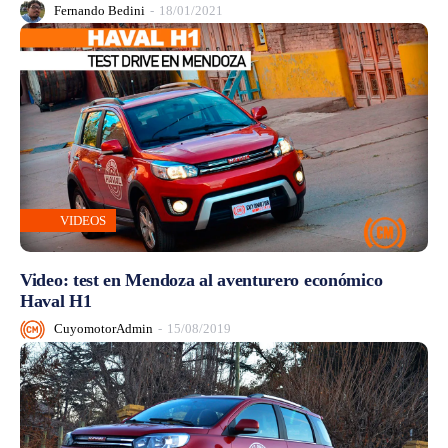
Fernando Bedini
-
18/01/2021
VIDEOS
Video: test en Mendoza al aventurero económico
Haval H1
CuyomotorAdmin
-
15/08/2019