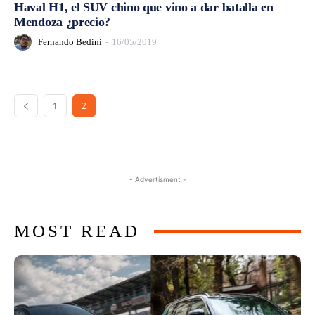
Haval H1, el SUV chino que vino a dar batalla en
Mendoza ¿precio?
Fernando Bedini
-
16/05/2019
1
2
- Advertisment -
MOST READ