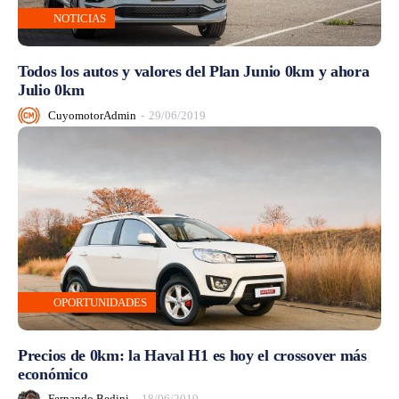
NOTICIAS
Todos los autos y valores del Plan Junio 0km y ahora
Julio 0km
CuyomotorAdmin
-
29/06/2019
OPORTUNIDADES
Precios de 0km: la Haval H1 es hoy el crossover más
económico
Fernando Bedini
-
18/06/2019