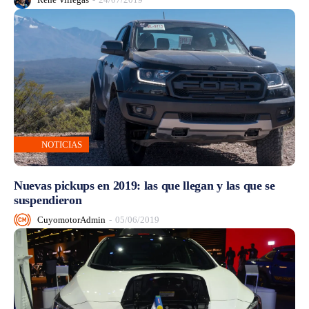
NOTICIAS
Nuevas pickups en 2019: las que llegan y las que se
suspendieron
CuyomotorAdmin
-
05/06/2019