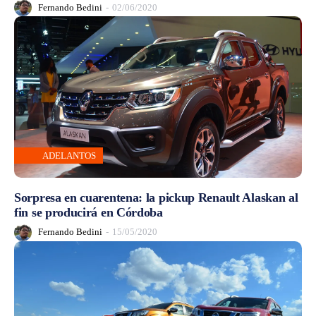
Fernando Bedini
-
02/06/2020
ADELANTOS
Sorpresa en cuarentena: la pickup Renault Alaskan al
fin se producirá en Córdoba
Fernando Bedini
-
15/05/2020