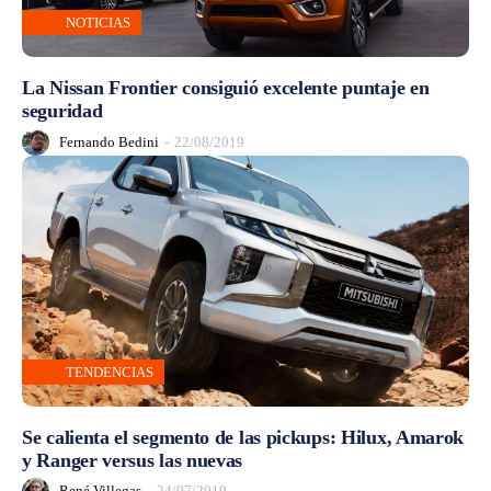
NOTICIAS
La Nissan Frontier consiguió excelente puntaje en
seguridad
Fernando Bedini
-
22/08/2019
TENDENCIAS
Se calienta el segmento de las pickups: Hilux, Amarok
y Ranger versus las nuevas
René Villegas
-
24/07/2019